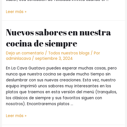
El
Leer más »
Cruce
de
Nuevos sabores en nuestra
las
Rocas:
cocina de siempre
un
tesoro
disfrazado
Deja un comentario
/
Todos nuestros blogs
/ Por
adminlacava
/
septiembre 3, 2024
de
vino
En La Cava Guatavo puedes esperar muchas cosas, pero
y
nunca que nuestra cocina se quede mucho tiempo sin
destilados.
deslumbrar con sus nuevas creaciones. Esta vez, nuestro
equipo imprimió unos sabores muy interesantes en los
platos que traemos en esta versión del menú (tranquilos,
los clásicos de siempre y sus favoritos siguen con
nosotros). Encontraremos platos …
Nuevos
Leer más »
sabores