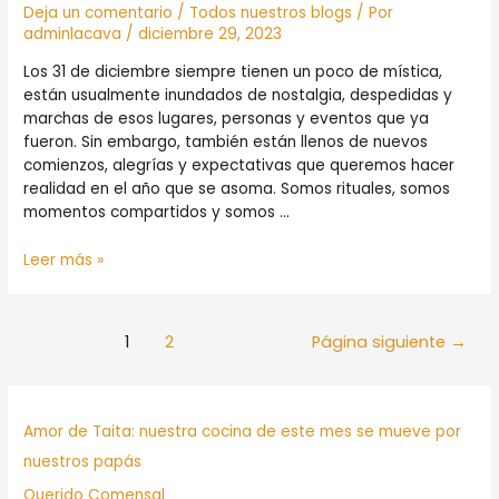
la
Deja un comentario
/
Todos nuestros blogs
/ Por
carne
adminlacava
/
diciembre 29, 2023
Los 31 de diciembre siempre tienen un poco de mística,
están usualmente inundados de nostalgia, despedidas y
marchas de esos lugares, personas y eventos que ya
fueron. Sin embargo, también están llenos de nuevos
comienzos, alegrías y expectativas que queremos hacer
realidad en el año que se asoma. Somos rituales, somos
momentos compartidos y somos …
Yo
Leer más »
no
me
olvido
Paginación
1
2
Página siguiente
→
del
de
año
entradas
viejo
Amor de Taita: nuestra cocina de este mes se mueve por
nuestros papás
Querido Comensal