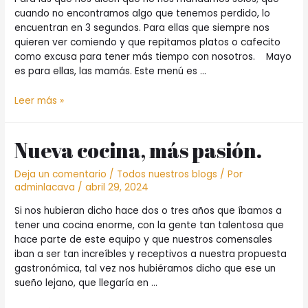
para
cuando no encontramos algo que tenemos perdido, lo
celebrar
encuentran en 3 segundos. Para ellas que siempre nos
el
quieren ver comiendo y que repitamos platos o cafecito
amor
como excusa para tener más tiempo con nosotros. Mayo
de
es para ellas, las mamás. Este menú es …
nuestras
mamás
Mayo
Leer más »
con
M
Nueva cocina, más pasión.
de
Mamá
Deja un comentario
/
Todos nuestros blogs
/ Por
adminlacava
/
abril 29, 2024
Si nos hubieran dicho hace dos o tres años que íbamos a
tener una cocina enorme, con la gente tan talentosa que
hace parte de este equipo y que nuestros comensales
iban a ser tan increíbles y receptivos a nuestra propuesta
gastronómica, tal vez nos hubiéramos dicho que ese un
sueño lejano, que llegaría en …