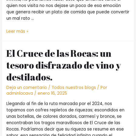
por
quien nos visita no nos dejase un poco de esa emoción
nuestros
que genera recibir un plato de comida que puede convertir
papás
un mal rato …
Querido
Leer más »
Comensal
El Cruce de las Rocas: un
tesoro disfrazado de vino y
destilados.
Deja un comentario
/
Todos nuestros blogs
/ Por
adminlacava
/
enero 16, 2025
Llegando al fin de la ruta marcada por el 2024, nos
topamos con cofres repletos de riquezas; escondidos en
unas botellas, de colores dorados, carmesí y bronce, se
encontraban los tragos maravillosos de El Cruce de las
Rocas. Podríamos decir que su riqueza se resume en ese
sabor, esa sensación de felicidad infinita cuando el …