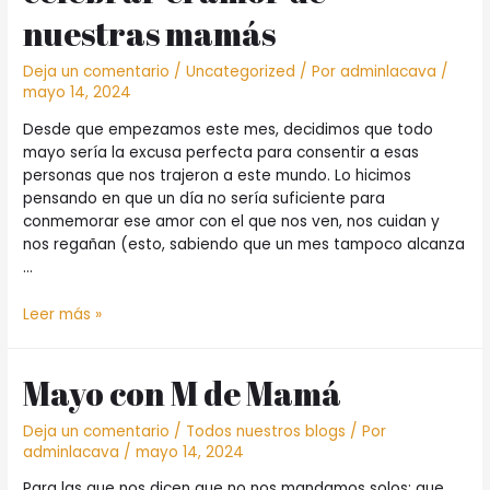
nuestras mamás
Deja un comentario
/
Uncategorized
/ Por
adminlacava
/
mayo 14, 2024
Desde que empezamos este mes, decidimos que todo
mayo sería la excusa perfecta para consentir a esas
personas que nos trajeron a este mundo. Lo hicimos
pensando en que un día no sería suficiente para
conmemorar ese amor con el que nos ven, nos cuidan y
nos regañan (esto, sabiendo que un mes tampoco alcanza
…
De
Leer más »
nuestro
corazón,
Mayo con M de Mamá
mil
gracias
por
Deja un comentario
/
Todos nuestros blogs
/ Por
otro
adminlacava
/
mayo 14, 2024
Mayo
Para las que nos dicen que no nos mandamos solos; que