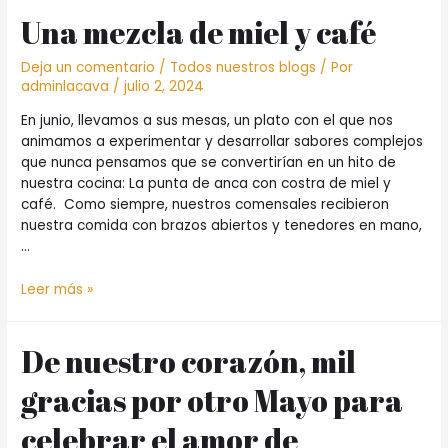
en
Una mezcla de miel y café
nuestra
cocina
de
Deja un comentario
/
Todos nuestros blogs
/ Por
siempre
adminlacava
/
julio 2, 2024
En junio, llevamos a sus mesas, un plato con el que nos
animamos a experimentar y desarrollar sabores complejos
que nunca pensamos que se convertirían en un hito de
nuestra cocina: La punta de anca con costra de miel y
café. Como siempre, nuestros comensales recibieron
nuestra comida con brazos abiertos y tenedores en mano,
…
Una
Leer más »
mezcla
de
De nuestro corazón, mil
miel
y
gracias por otro Mayo para
café
celebrar el amor de