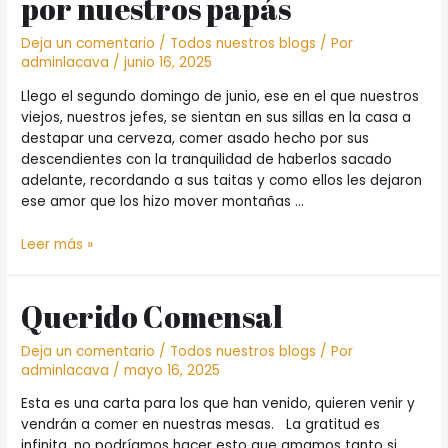
por nuestros papás
Deja un comentario
/
Todos nuestros blogs
/ Por
adminlacava
/
junio 16, 2025
Llego el segundo domingo de junio, ese en el que nuestros
viejos, nuestros jefes, se sientan en sus sillas en la casa a
destapar una cerveza, comer asado hecho por sus
descendientes con la tranquilidad de haberlos sacado
adelante, recordando a sus taitas y como ellos les dejaron
ese amor que los hizo mover montañas …
Amor
Leer más »
de
Taita:
Querido Comensal
nuestra
cocina
de
Deja un comentario
/
Todos nuestros blogs
/ Por
este
adminlacava
/
mayo 16, 2025
mes
Esta es una carta para los que han venido, quieren venir y
se
vendrán a comer en nuestras mesas. La gratitud es
mueve
infinita, no podríamos hacer esto que amamos tanto si