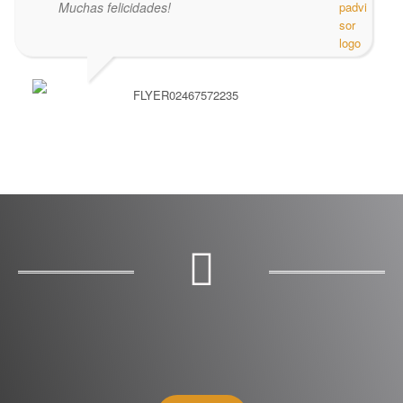
Muchas felicidades!
FLYER02467572235